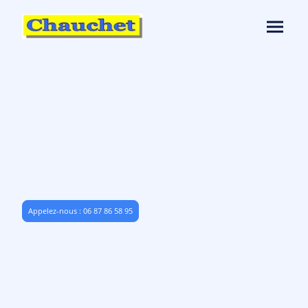
De l'électricité générale à
la domotique haut de
gamme, nous réalisons tous
vos projets
Appelez-nous : 06 87 86 58 95