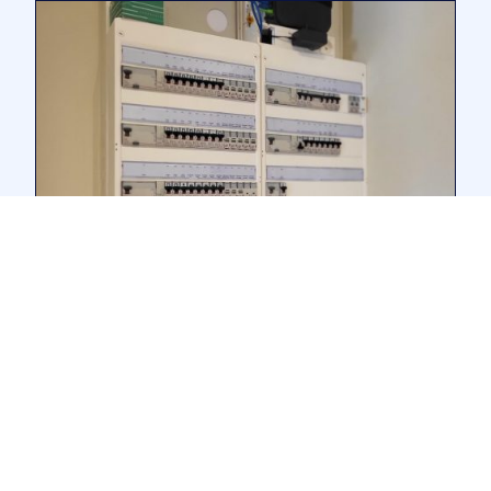
Électricité Générale
Installation électrique complète, rénovation et mise aux
normes NF C 15-100. Du tableau électrique à l'éclairage LED,
nous gérons tous vos projets résidentiels et tertiaires avec du
matériel Legrand exclusivement. Courant fort, courant faible,
neuf et rénovation.